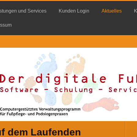
stungen und Services
Kunden Login
Aktuelles
K
essum
uf dem Laufenden